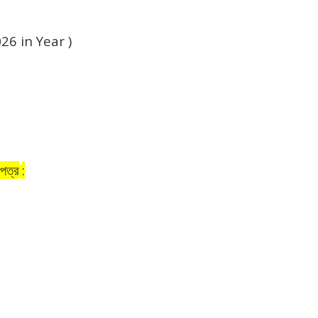
026 in Year )
জপত্র
: