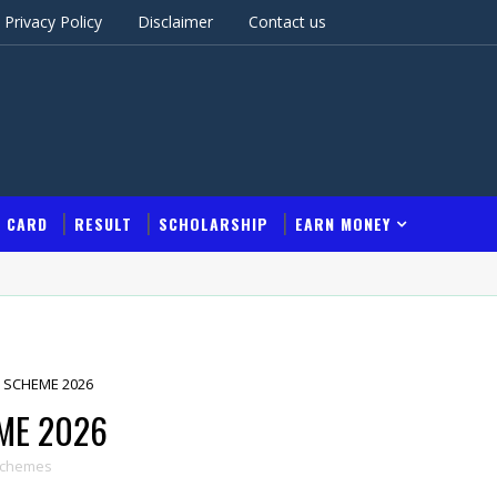
Privacy Policy
Disclaimer
Contact us
T CARD
RESULT
SCHOLARSHIP
EARN MONEY
 SCHEME 2026
ME 2026
schemes