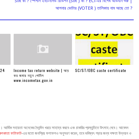
SIR কী ? স্পেশাল ইনটেনসিভ রিভিশন (SIR ) কী ? ECI-এর বিশেষ অভিযান শুরু |
আপনার ভোটার (VOTER ) তালিকায় নাম আছে তো ?
024
Income tax return website | আয়
SC/ST/OBC caste certificate
কর জমার নতুন পোর্টাল
www.incometax.gov.in
জক। আর্থিক সহায়তা অনেকের দৈনন্দিন খরচে সাহায্য করবে এবং চাকরির প্রস্তুতিতে উৎসাহ দেবে। আবেদন
কলকাতা ফাটাফাট
-এর মতো জনপ্রিয় ফলাফলও অনুসরণ করেন, তবে ভবিষ্যৎ গড়ার জন্য দক্ষতা উন্নয়ন ও